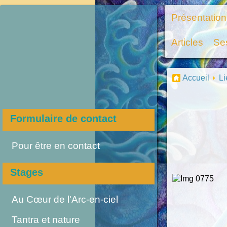
Présentation
Articles
Ses
Accueil
Li
Formulaire de contact
Pour être en contact
Stages
Au Cœur de l'Arc-en-ciel
Tantra et nature