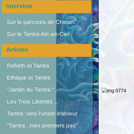
Interview
Sur le parcours de Chetan
Sur le Tantra Arc-en-Ciel
Articles
Rebirth et Tantra
Ethique et Tantra
"Jardin du Tantra "
Les Trois Libertés ...
Tantra: vers l'union intérieur
"Tantra...mes premiers pas"