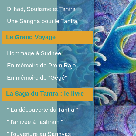
Djihad, Soufisme et Tantra
Une Sangha pour le Tantra
Le Grand Voyage
Hommage à Sudheer
En mémoire de Prem Rajo
En mémoire de "Gégé"
La Saga du Tantra : le livre
" La découverte du Tantra "
" l'arrivée à l'ashram "
" l'ouverture au Sannyas "