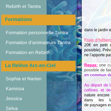
Rebirth et Tantra
Formations
dans le jardin 
Formation personnelle Tantra
Frais d'héber
Formation d’animateurs Tantra
20€ en petit 
possible). Prév
Formation en Rebirth
ne l'apporte p
La Relève Arc-en-Ciel
Repas:
une cui
possible de fa
en commun
d
Sophia et Nartan
Au départ de 
Kamissa
collines et d
nature encore 
Jessica
dans les la
de paysages ex
Selva